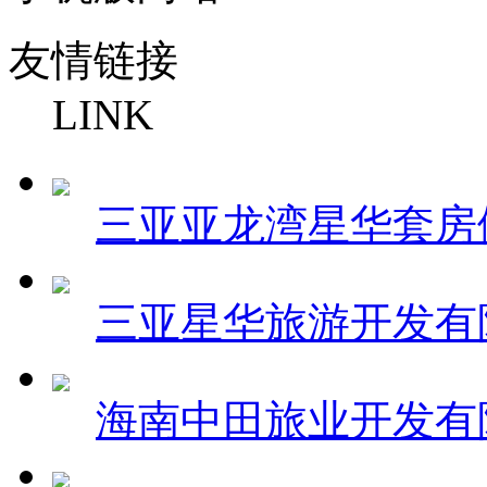
友情链接
LINK
三亚亚龙湾星华套房
三亚星华旅游开发有
海南中田旅业开发有