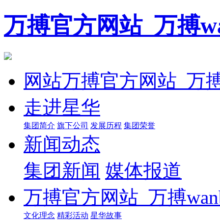
万搏官方网站_万搏wan
网站万搏官方网站_万搏w
走进星华
集团简介
旗下公司
发展历程
集团荣誉
新闻动态
集团新闻
媒体报道
万搏官方网站_万搏wanb
文化理念
精彩活动
星华故事