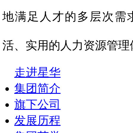
地满足人才的多层次需
活、实用的人力资源管理
走进星华
集团简介
旗下公司
发展历程