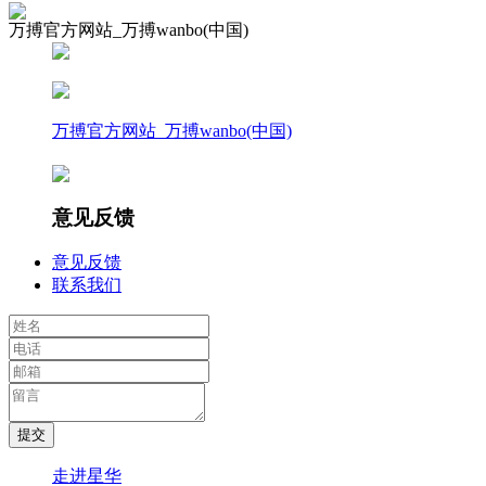
万搏官方网站_万搏wanbo(中国)
万搏官方网站_万搏wanbo(中国)
意见反馈
意见反馈
联系我们
走进星华