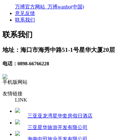
万搏官方网站_万搏wanbo(中国)
意见反馈
联系我们
联系我们
地址：海口市海秀中路51-1号星华大厦20层
电话：0898-66766228
手机版网站
友情链接
LINK
三亚亚龙湾星华套房假日酒店
三亚星华旅游开发有限公司
海南中田旅业开发有限公司