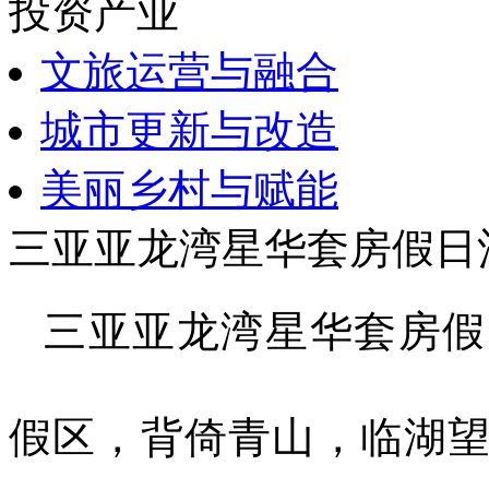
投资产业
文旅运营与融合
城市更新与改造
美丽乡村与赋能
三亚亚龙湾星华套房假日
三亚亚龙湾星华套房假
假区，背倚青山，临湖