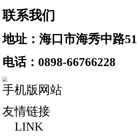
联系我们
地址：海口市海秀中路51
电话：0898-66766228
手机版网站
友情链接
LINK