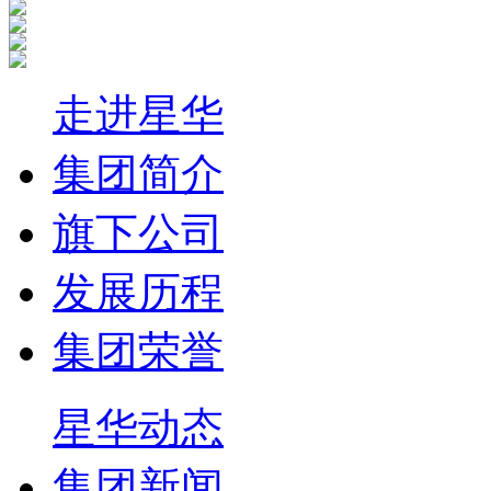
走进星华
集团简介
旗下公司
发展历程
集团荣誉
星华动态
集团新闻