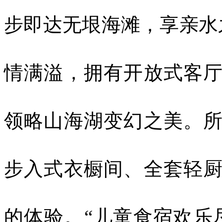
步即达无垠海滩，享亲水
情满溢，拥有开放式客
领略山海湖变幻之美。
步入式衣橱间、全套轻
的体验。“儿童食宿欢乐