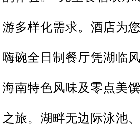
游多样化需求。酒店为
嗨碗全日制餐厅凭湖临
海南特色风味及零点美
之旅。湖畔无边际泳池