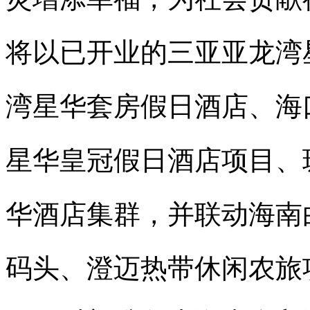
将以已开业的三亚亚龙湾
湾星华套房假日酒店、海
星华皇冠假日酒店项目、
华酒店集群，并联动海南
码头、澄迈热带休闲农旅