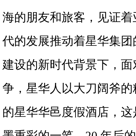
海的朋友和旅客，见证着
代的发展推动着星华集团
建设的新时代背景下，面
争，星华人以大刀阔斧的
的星华华邑度假酒店，这
墨重彩的一笔。20 年后