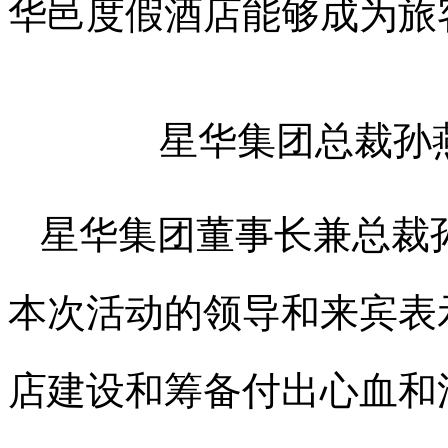
华邑度假酒店能够成为旅
星华集团总裁孙
星华集团董事长兼总裁
本次活动的领导和来宾表
店建设和筹备付出心血和