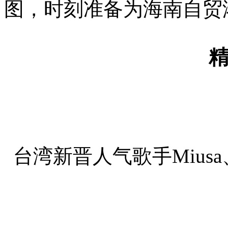
图，时刻准备为海南自贸
台湾新晋人气歌手Miusa