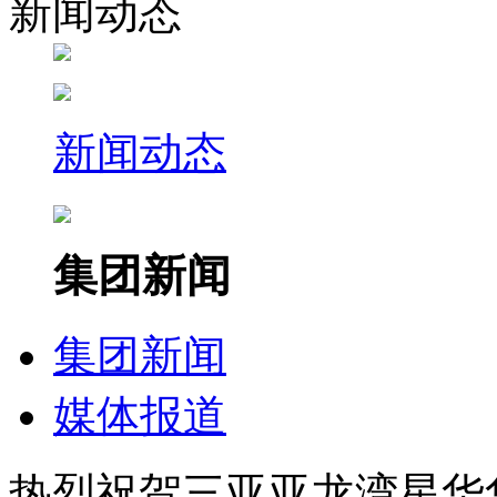
新闻动态
新闻动态
集团新闻
集团新闻
媒体报道
热烈祝贺三亚亚龙湾星华