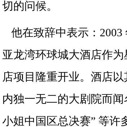
切的问候。
他在致辞中表示：200
亚龙湾环球城大酒店作为
店项目隆重开业。酒店以
内独一无二的大剧院而闻名
小姐中国区总决赛” 等