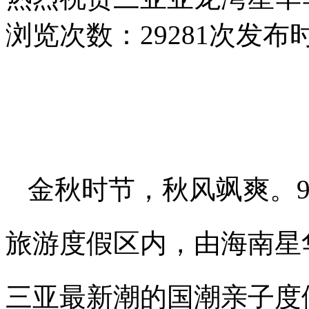
浏览次数：29281次
发布时间
金秋时节，秋风飒爽。9
旅游度假区内，由海南星
三亚最新潮的国潮亲子度