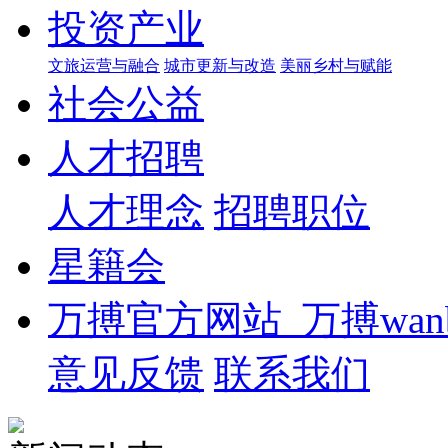
投资产业
文旅运营与融合
城市更新与改造
美丽乡村与赋能
社会公益
人才招聘
人才理念
招聘职位
星籍会
万搏官方网站_万搏wanb
意见反馈
联系我们